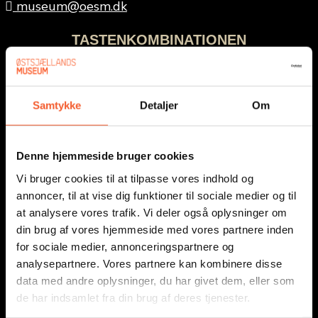
museum@oesm.dk
TASTENKOMBINATIONEN
Unterricht
Samtykke
Detaljer
Om
Nachrichten
Presse
Denne hjemmeside bruger cookies
Über uns
Vi bruger cookies til at tilpasse vores indhold og
Adressen
annoncer, til at vise dig funktioner til sociale medier og til
at analysere vores trafik. Vi deler også oplysninger om
Unterricht
din brug af vores hjemmeside med vores partnere inden
Nachrichten
for sociale medier, annonceringspartnere og
analysepartnere. Vores partnere kan kombinere disse
Presse
data med andre oplysninger, du har givet dem, eller som
Über uns
de har indsamlet fra din brug af deres tjenester.
Adressen