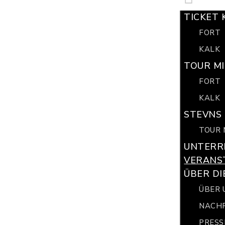
TICKET 
FORT
KALK
TOUR MI
FORT
KALK
STEVNS 
TOUR 
UNTERR
VERANS
ÜBER DI
ÜBER 
NACH
PRESS