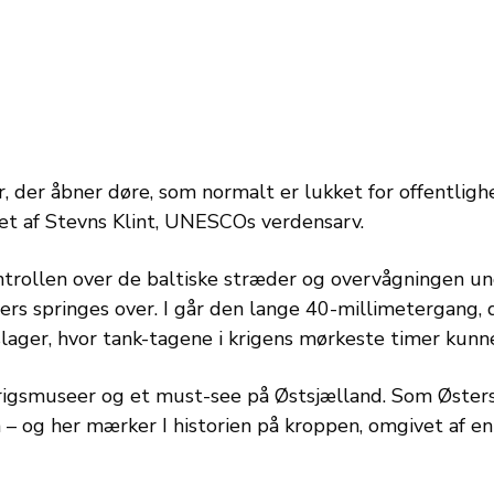
 der åbner døre, som normalt er lukket for offentlighed
rtet af Stevns Klint, UNESCOs verdensarv.
ntrollen over de baltiske stræder og overvågningen u
ers springes over. I går den lange 40-millimetergang, d
ager, hvor tank-tagene i krigens mørkeste timer kunne
krigsmuseer og et must-see på Østsjælland. Som Øster
 – og her mærker I historien på kroppen, omgivet af 