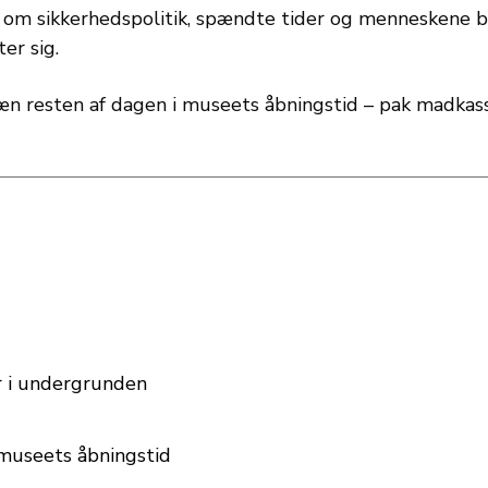
er om sikkerhedspolitik, spændte tider og menneskene b
er sig.
erræn resten af dagen i museets åbningstid – pak madk
er i undergrunden
 museets åbningstid