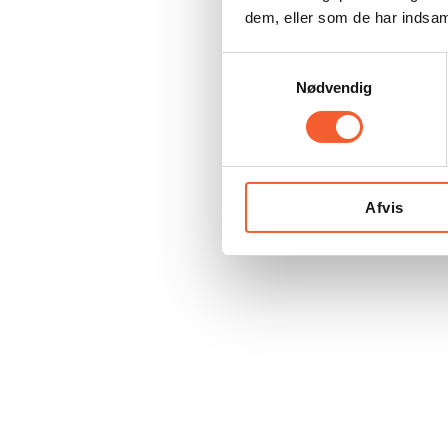
dem, eller som de har indsaml
S
Nødvendig
a
m
t
y
k
Afvis
k
e
v
a
l
g