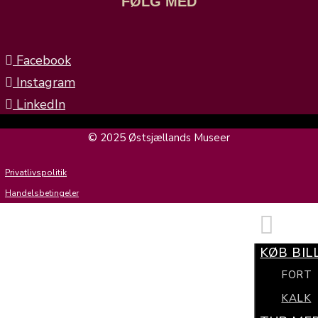
FØLG MED
Facebook
Instagram
LinkedIn
© 2025 Østsjællands Museer
Privatlivspolitik
Handelsbetingeler
KØB BIL
FORT
KALK