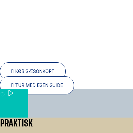
KALK
/
Guidet Tur – Køb Billet
GUIDET FOSSILJAGT
KALK
/
Guidet Tur – Køb Billet
UDSTILLINGER
KALK
KØB SÆSONKORT
TUR MED EGEN GUIDE
PLAY
PLAY
PLAY
PLAY PLAY PLAY
PRAKTISK