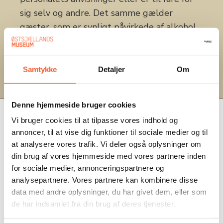
sig selv og andre. Det samme gælder
gæster, som er synligt påvirkede af alkohol
og/eller euforiserende stoffer. Betalte
billetter refunderes ikke i tilfælde af
bortvisning.
Samtykke
Detaljer
Om
Denne hjemmeside bruger cookies
Vi bruger cookies til at tilpasse vores indhold og
annoncer, til at vise dig funktioner til sociale medier og til
at analysere vores trafik. Vi deler også oplysninger om
din brug af vores hjemmeside med vores partnere inden
for sociale medier, annonceringspartnere og
analysepartnere. Vores partnere kan kombinere disse
data med andre oplysninger, du har givet dem, eller som
de har indsamlet fra din brug af deres tjenester.