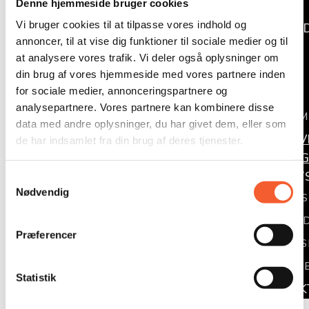
Denne hjemmeside bruger cookies
KALK
Vi bruger cookies til at tilpasse vores indhold og
TUR MED
annoncer, til at vise dig funktioner til sociale medier og til
FORT
at analysere vores trafik. Vi deler også oplysninger om
KALK
din brug af vores hjemmeside med vores partnere inden
for sociale medier, annonceringspartnere og
STEVNS 
analysepartnere. Vores partnere kan kombinere disse
TUR M
data med andre oplysninger, du har givet dem, eller som
UNDERV
de har indsamlet fra din brug af deres tjenester.
ARRANG
OM ØST
S
Nødvendig
a
OM OS
m
NYHE
t
Præferencer
PRESS
y
k
FONDE
k
Statistik
KONTAK
e