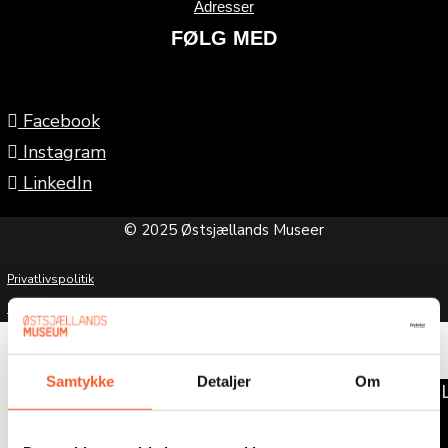
Adresser
FØLG MED
Facebook
Instagram
LinkedIn
© 2025 Østsjællands Museer
Privatlivspolitik
Handelsbetingeler
Samtykke
Detaljer
Om
KØB BIL
FORT