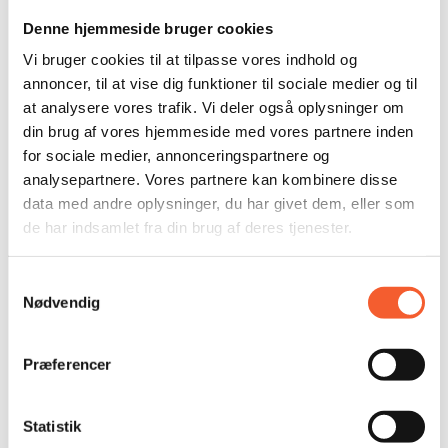
Denne hjemmeside bruger cookies
Vi bruger cookies til at tilpasse vores indhold og
KONTAKTIEREN SIE DIE MUSEEN
annoncer, til at vise dig funktioner til sociale medier og til
at analysere vores trafik. Vi deler også oplysninger om
din brug af vores hjemmeside med vores partnere inden
fort@oesm.dk
for sociale medier, annonceringspartnere og
kalk@oesm.dk
analysepartnere. Vores partnere kan kombinere disse
data med andre oplysninger, du har givet dem, eller som
de har indsamlet fra din brug af deres tjenester.
Gemeinsame Telefonnummer:
(+45) 56 50 28 06
Samtykkevalg
Sprechzeiten werktags von 9 bis 12 Uhr
Nødvendig
Museen in Ostseeland:
museum@oesm.dk
Præferencer
TASTENKOMBINATIONEN
Statistik