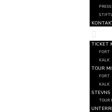
PRESS
STIFT
KONTAK
TICKET 
FORT
KALK
TOUR MI
FORT
KALK
STEVNS 
TOUR 
UNTERR