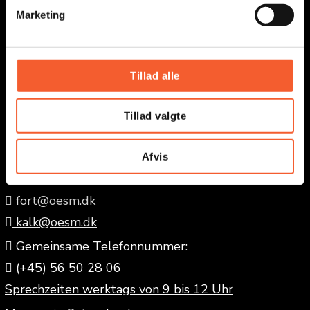
v
Senden
Marketing
a
l
g
Tillad alle
Tillad valgte
KONTAKTIEREN SIE DIE MUSEEN
Afvis
fort@oesm.dk
kalk@oesm.dk
Gemeinsame Telefonnummer:
(+45) 56 50 28 06
Sprechzeiten werktags von 9 bis 12 Uhr