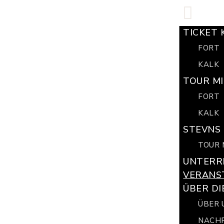
TICKET 
FORT
KALK
TOUR MI
FORT
KALK
STEVNS 
TOUR 
UNTERR
VERANS
ÜBER DI
ÜBER 
NACH