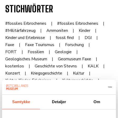
STICHWÖRTER
#fossiles Erbrochenes
#fossiles Erbrochenes
#Militärfahrzeug
Ammoniten
Kinder
Kinder und Erlebnisse
fossil find
DGI
Faxe
Faxe Tourismus
Forschung
FORT
Fossilien
Geologie
Geologisches Museum
Geomuseum Faxe
kostenlos
Geschichte von Stevns
KALK
Konzert
Kriegsgeschichte
Kultur
Kultur, Kinder, Erlebnisse
Kulturgeschichte
Ton
Lauf
Museum
Museum
Noah Rosanes
Erlebnisse für Familien mit Kindern
Samtykke
Detaljer
Om
Erlebnisse für Familien
Erlebnisse für die ganze Familie