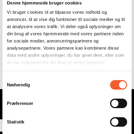
Denne hjemmeside bruger cookies
Reflexionskonzert
Schnitzeljagd
Vi bruger cookies til at tilpasse vores indhold og
Schulprogramm
Stevnsfort DR
annoncer, til at vise dig funktioner til sociale medier og til
Stevnsfort
Stevns Klint
Saisonkarte
at analysere vores trafik. Vi deler også oplysninger om
Saisoneröffnung
Tourismuspreis
din brug af vores hjemmeside med vores partnere inden
Entwicklung
Winterferien
for sociale medier, annonceringspartnere og
Museen in Ostseeland
Jahreskarte
analysepartnere. Vores partnere kan kombinere disse
data med andre oplysninger, du har givet dem, eller som
de har indsamlet fra din brug af deres tjenester.
S
Nødvendig
a
Abonnieren Sie unseren
m
Newsletter
t
Præferencer
y
E-Mail
k
k
Statistik
e