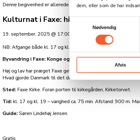
Denne begivenhed er allerede afholdt.
dem, eller som de har indsaml
Kulturnat i Faxe: historisk byvandring
Samtykkevalg
Nødvendig
19. september, 2025
@
17:00
-
18:15
NB: Afgange både kl. 17 og kl. 19
Byvandring i Faxe: Konge og krybskytter – Præst og degn
Afvis
Høj og lav har præget Faxe gennem tiden. Gå med, se hvordan og 
Hvad gjorde Danmark til det demokratiske videnssamfund vi leve
Sted:
Faxe Kirke. Foran porten til kirkegården, Kirketorvet.
Tid:
kl. 17 og kl. 19 – varighed ca. 75 min. Afstand: 900 m. Ma
Guide:
Søren Lindehøj Jensen.
Gratis