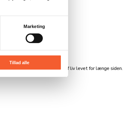
Marketing
Tillad alle
linger, drama, konflikt, spor af liv levet for længe siden.