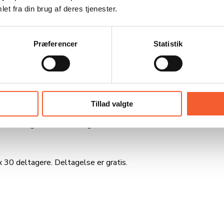
et fra din brug af deres tjenester.
Præferencer
Statistik
.
Tillad valgte
hør historierne. Du kender byen, og dog….. der gemmer sig fortæl
r i, i dag? Kom det af sig selv?
x 30 deltagere. Deltagelse er gratis.