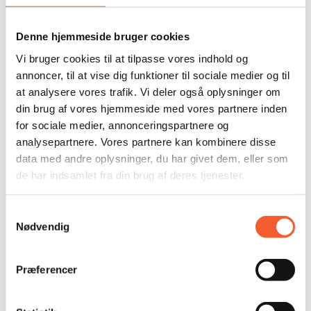
Denne hjemmeside bruger cookies
Vi bruger cookies til at tilpasse vores indhold og
annoncer, til at vise dig funktioner til sociale medier og til
KONTAKT MUSEERNE
at analysere vores trafik. Vi deler også oplysninger om
din brug af vores hjemmeside med vores partnere inden
for sociale medier, annonceringspartnere og
fort@oesm.dk
analysepartnere. Vores partnere kan kombinere disse
kalk@oesm.dk
data med andre oplysninger, du har givet dem, eller som
de har indsamlet fra din brug af deres tjenester.
Fælles telefon:
(+45) 56 50 28 06
Samtykkevalg
Nødvendig
Telefontid hverdage kl. 9-12
Østsjællands Museer:
Præferencer
museum@oesm.dk