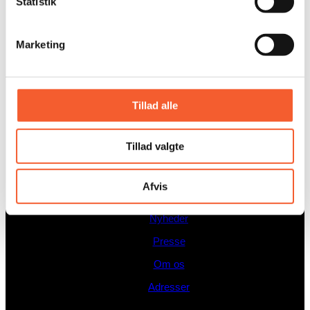
Statistik
GENVEJE
Marketing
Undervisning
Nyheder
Tillad alle
Presse
Om os
Tillad valgte
Adresser
Afvis
Undervisning
Nyheder
Presse
Om os
Adresser