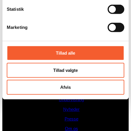
museum@oesm.dk
Statistik
GENVEJE
Marketing
Undervisning
Tillad alle
Nyheder
Presse
Tillad valgte
Om os
Adresser
Afvis
Undervisning
Nyheder
Presse
Om os