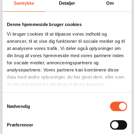
Samtykke
Detaljer
Om
Denne hjemmeside bruger cookies
Vi bruger cookies til at tilpasse vores indhold og
annoncer, til at vise dig funktioner til sociale medier og til
at analysere vores trafik. Vi deler også oplysninger om
KONTAKT MUSEERNE
din brug af vores hjemmeside med vores partnere inden
for sociale medier, annonceringspartnere og
analysepartnere. Vores partnere kan kombinere disse
data med andre oplysninger, du har givet dem, eller som
fort@oesm.dk
de har indsamlet fra din brug af deres tjenester.
kalk@oesm.dk
Samtykkevalg
Fælles telefon:
Nødvendig
(+45) 56 50 28 06
Telefontid hverdage kl. 9-12
Præferencer
Østsjællands Museer: