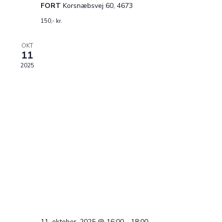
FORT
Korsnæbsvej 60, 4673
150,- kr.
OKT
11
2025
11. oktober, 2025 @ 16:00
-
18:00