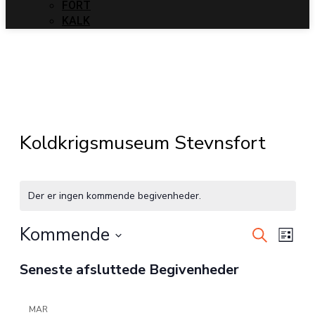
FORT
KALK
Koldkrigsmuseum Stevnsfort
Der er ingen kommende begivenheder.
Kommende
Begiven
Begi
Søg
Liste
Visni
efter
Søgning
Vælg
Seneste afsluttede Begivenheder
begivenhe
Navi
dato.
og
visninge
MAR