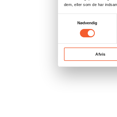
dem, eller som de har indsaml
S
Nødvendig
a
m
t
y
k
Afvis
k
e
v
a
l
g