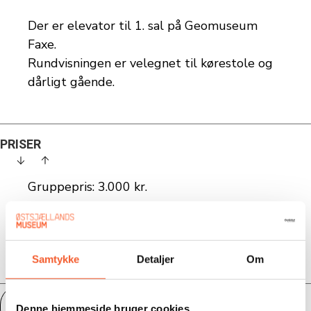
Der er elevator til 1. sal på Geomuseum
Faxe.
Rundvisningen er velegnet til kørestole og
dårligt gående.
PRISER
Gruppepris: 3.000 kr.
Beløbet dækker guide samt adgang til
Geomuseum Faxe.
Samtykke
Detaljer
Om
FORESPØRG TUR
Denne hjemmeside bruger cookies