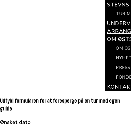
STEVNS 
TUR M
UNDERV
ARRANG
OM ØST
OM OS
NYHE
PRESS
FONDE
KONTAK
Udfyld formularen for at forespørge på en tur med egen
guide
Ønsket dato