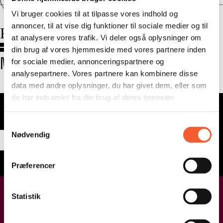
Vi bruger cookies til at tilpasse vores indhold og
annoncer, til at vise dig funktioner til sociale medier og til
FORRIGE OPLEVELSE
at analysere vores trafik. Vi deler også oplysninger om
din brug af vores hjemmeside med vores partnere inden
NÆSTE OPLEVELSE
for sociale medier, annonceringspartnere og
analysepartnere. Vores partnere kan kombinere disse
data med andre oplysninger, du har givet dem, eller som
Tilmeld vores nyhedsbrev
de har indsamlet fra din brug af deres tjenester.
E-mail
S
Nødvendig
a
m
t
Send
Præferencer
y
k
k
Statistik
e
v