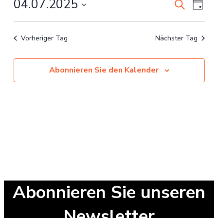
04.07.2025
Veranst
Ereig
Suche
Tag
2025
Navi
nach
Suche
Wählen
Veranstal
Sie
und
Vorheriger Tag
Nächster Tag
das
Ansicht
Datum.
Navigat
Abonnieren Sie den Kalender
Abonnieren Sie unseren
Newsletter