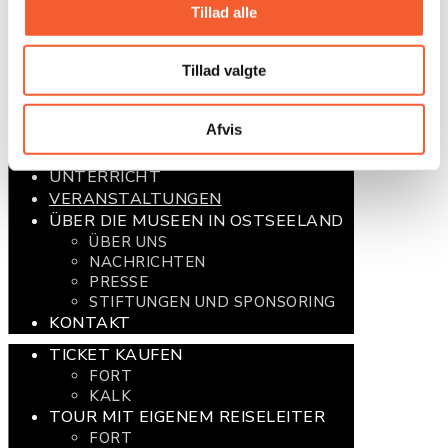
TICKET KAUFEN
Tillad alle
FORT
KALK
Tillad valgte
TOUR MIT EIGENEM REISELEITER
FORT
KALK
Afvis
STEVNS KLINT
TOUR MIT EIGENEM REISELEITER
UNTERRICHT
VERANSTALTUNGEN
ÜBER DIE MUSEEN IN OSTSEELAND
ÜBER UNS
NACHRICHTEN
PRESSE
STIFTUNGEN UND SPONSORING
KONTAKT
TICKET KAUFEN
FORT
KALK
TOUR MIT EIGENEM REISELEITER
FORT