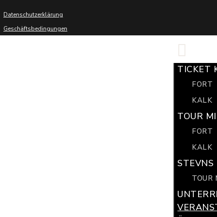
Datenschutzerklärung
Geschäftsbedingungen
TICKET 
FORT
KALK
TOUR MI
FORT
KALK
STEVNS 
TOUR 
UNTERR
VERANS