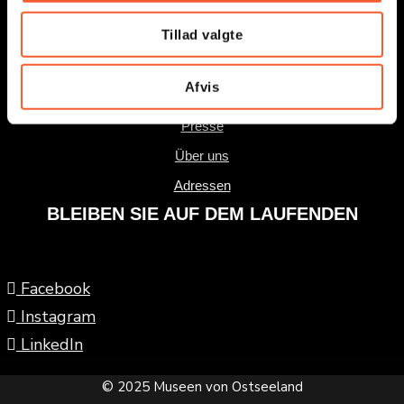
Über uns
Tillad valgte
Adressen
Unterricht
Afvis
Nachrichten
Presse
Über uns
Adressen
BLEIBEN SIE AUF DEM LAUFENDEN
Facebook
Instagram
LinkedIn
© 2025 Museen von Ostseeland