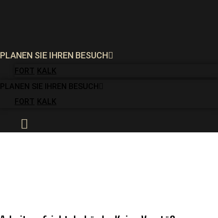
FORT
KALK
PLANEN SIE IHREN BESUCH
FORT
KALK
PLANEN SIE IHREN BESUCH
FORT
KALK
PLANEN SIE IHREN BESUCH
FORT
KALK
MUSEEN IN OSTSEELAND
NACHRICHTEN