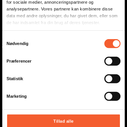
for sociale medier, annonceringspartnere og
fort@oesm.dk
analysepartnere. Vores partnere kan kombinere disse
data med andre oplysninger, du har givet dem, eller som
kalk@oesm.dk
de har indsamlet fra din brug af deres tjenester.
Gemeinsame Telefonnummer:
(+45) 56 50 28 06
S
Nødvendig
Sprechzeiten werktags von 9 bis 12 Uhr
a
m
Museen in Ostseeland:
t
Præferencer
museum@oesm.dk
y
k
TASTENKOMBINATIONEN
k
Statistik
e
v
Marketing
a
Unterricht
l
Nachrichten
g
Presse
Tillad alle