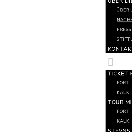
ÜBER DI
ÜBER 
NACH
PRESS
STIFT
KONTAK
TICKET 
FORT
KALK
TOUR MI
FORT
KALK
STEVNS 