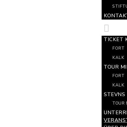
STIFT
KONTAK
TICKET 
FORT
KALK
TOUR MI
FORT
KALK
STEVNS 
TOUR 
UNTERR
VERANS