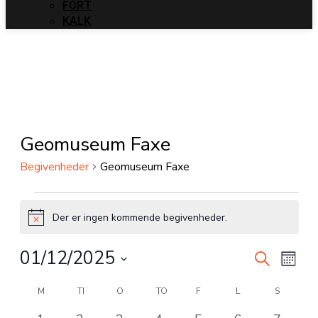
FORT
KALK
Geomuseum Faxe
Begivenheder
Geomuseum Faxe
Begivenheder
Der er ingen kommende begivenheder.
Notice
01/12/2025
Begiven
Begi
Søg
Måne
Visni
efter
Søgning
Vælg
Kalender
begivenhe
Navi
M
MANDAG
TI
TIRSDAG
O
ONSDAG
TO
TORSDAG
F
FREDAG
L
LØRDAG
S
SØNDAG
dato.
og
af