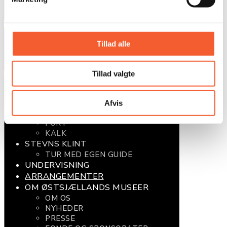
Instagram
LinkedIn
© 2025 Østsjællands Museer
Tillad alle
Privatlivspolitik
Handelsbetingeler
Tillad valgte
KØB BILLET
FORT
KALK
Afvis
TUR MED EGEN GUIDE
FORT
KALK
STEVNS KLINT
TUR MED EGEN GUIDE
UNDERVISNING
ARRANGEMENTER
OM ØSTSJÆLLANDS MUSEER
OM OS
NYHEDER
PRESSE