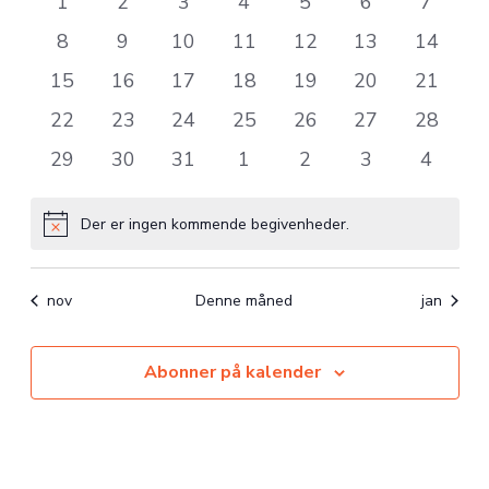
0
0
0
0
0
0
0
1
2
3
4
5
6
7
visninge
Begivenheder
begivenheder
begivenheder
begivenheder
begivenheder
begivenheder
begivenheder
begive
0
0
0
0
0
0
0
8
9
10
11
12
13
14
Navigat
begivenheder
begivenheder
begivenheder
begivenheder
begivenheder
begivenheder
begiven
0
0
0
0
0
0
0
15
16
17
18
19
20
21
begivenheder
begivenheder
begivenheder
begivenheder
begivenheder
begivenheder
begiven
0
0
0
0
0
0
0
22
23
24
25
26
27
28
begivenheder
begivenheder
begivenheder
begivenheder
begivenheder
begivenheder
begiven
0
0
0
0
0
0
0
29
30
31
1
2
3
4
begivenheder
begivenheder
begivenheder
begivenheder
begivenheder
begivenheder
begive
Der er ingen kommende begivenheder.
Notice
nov
Denne måned
jan
Abonner på kalender