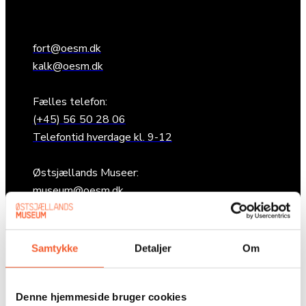
fort@oesm.dk
kalk@oesm.dk
Fælles telefon:
(+45) 56 50 28 06
Telefontid hverdage kl. 9-12
Østsjællands Museer:
museum@oesm.dk
GENVEJE
Samtykke
Detaljer
Om
Undervisning
Denne hjemmeside bruger cookies