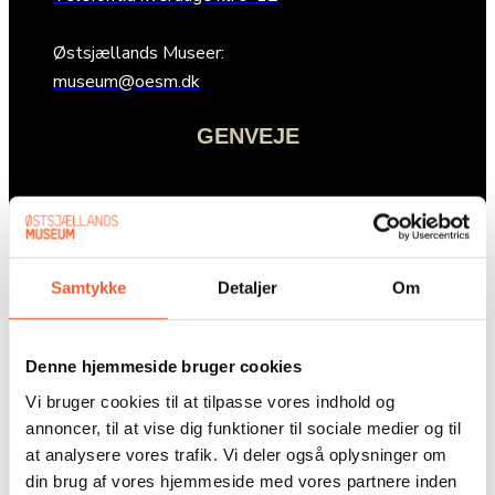
Østsjællands Museer:
museum@oesm.dk
GENVEJE
Undervisning
Nyheder
Samtykke
Detaljer
Om
Presse
Om os
Denne hjemmeside bruger cookies
Adresser
Vi bruger cookies til at tilpasse vores indhold og
annoncer, til at vise dig funktioner til sociale medier og til
Undervisning
at analysere vores trafik. Vi deler også oplysninger om
Nyheder
din brug af vores hjemmeside med vores partnere inden