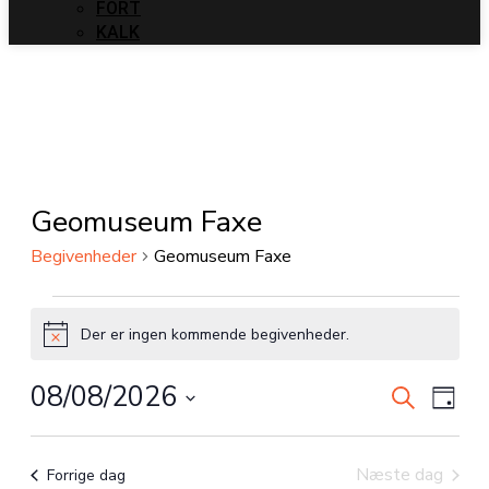
FORT
KALK
Geomuseum Faxe
Begivenheder
Geomuseum Faxe
Begivenheder
Der er ingen kommende begivenheder.
for
Notice
8.
08/08/2026
Begiven
Begi
Søg
Dag
august,
Visni
efter
Søgning
Vælg
2026
begivenhe
Navi
dato.
og
Næste dag
Forrige dag