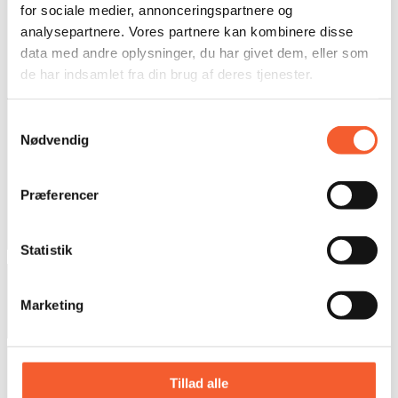
Presse
for sociale medier, annonceringspartnere og
analysepartnere. Vores partnere kan kombinere disse
Om os
data med andre oplysninger, du har givet dem, eller som
Adresser
de har indsamlet fra din brug af deres tjenester.
FØLG MED
Samtykkevalg
Nødvendig
Facebook
Præferencer
Instagram
LinkedIn
Statistik
© 2025 Østsjællands Museer
Marketing
Privatlivspolitik
Handelsbetingeler
KØB BILLET
FORT
Tillad alle
KALK