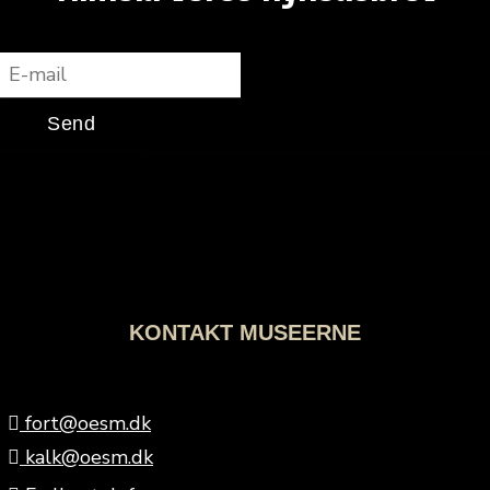
E-mail
Send
KONTAKT MUSEERNE
fort@oesm.dk
kalk@oesm.dk