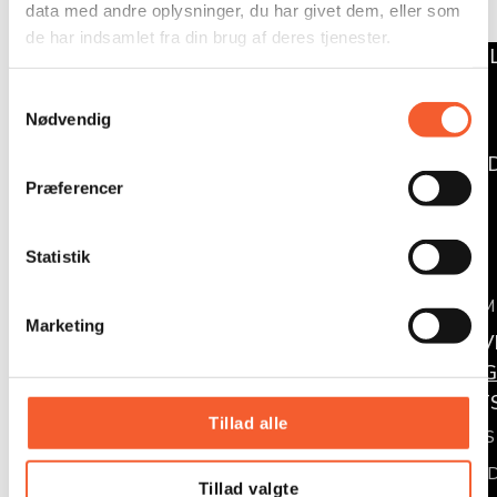
data med andre oplysninger, du har givet dem, eller som
de har indsamlet fra din brug af deres tjenester.
KØB BIL
FORT
S
Nødvendig
a
KALK
m
TUR MED
t
Præferencer
FORT
y
k
KALK
k
Statistik
STEVNS 
e
TUR M
v
Marketing
a
UNDERV
l
ARRANG
g
OM ØST
Tillad alle
OM OS
NYHE
Tillad valgte