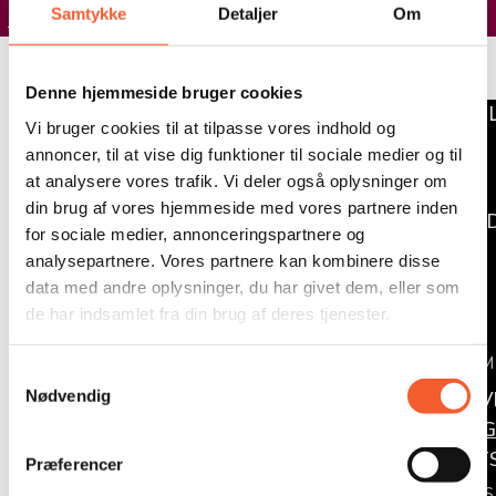
Samtykke
Detaljer
Om
Handelsbetingeler
Denne hjemmeside bruger cookies
KØB BIL
Vi bruger cookies til at tilpasse vores indhold og
FORT
annoncer, til at vise dig funktioner til sociale medier og til
at analysere vores trafik. Vi deler også oplysninger om
KALK
din brug af vores hjemmeside med vores partnere inden
TUR MED
for sociale medier, annonceringspartnere og
FORT
analysepartnere. Vores partnere kan kombinere disse
data med andre oplysninger, du har givet dem, eller som
KALK
de har indsamlet fra din brug af deres tjenester.
STEVNS 
TUR M
S
Nødvendig
UNDERV
a
ARRANG
m
t
OM ØST
Præferencer
y
OM OS