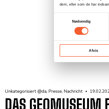
dem, eller som de har indsaml
S
Nødvendig
a
m
t
y
k
Afvis
k
e
v
a
l
g
Unkategorisiert @da
Presse
Nachricht
19.02.20
DAS GEOMUSEUM FA