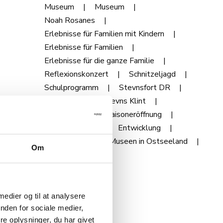
Museum
Museum
Noah Rosanes
Erlebnisse für Familien mit Kindern
Erlebnisse für Familien
Erlebnisse für die ganze Familie
Reflexionskonzert
Schnitzeljagd
Schulprogramm
Stevnsfort DR
Stevnsfort
Stevns Klint
Saisonkarte
Saisoneröffnung
Tourismuspreis
Entwicklung
Winterferien
Museen in Ostseeland
Om
Jahreskarte
 medier og til at analysere
nden for sociale medier,
e oplysninger, du har givet