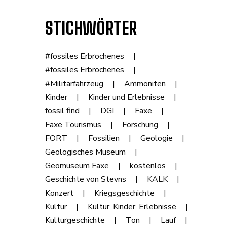
STICHWÖRTER
#fossiles Erbrochenes
#fossiles Erbrochenes
#Militärfahrzeug
Ammoniten
Kinder
Kinder und Erlebnisse
fossil find
DGI
Faxe
Faxe Tourismus
Forschung
FORT
Fossilien
Geologie
Geologisches Museum
Geomuseum Faxe
kostenlos
Geschichte von Stevns
KALK
Konzert
Kriegsgeschichte
Kultur
Kultur, Kinder, Erlebnisse
Kulturgeschichte
Ton
Lauf