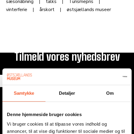
sæsonåbning
talks
Turismepris
vinterferie
årskort
østsjællands museer
Tilmeld vores nyhedsbrev
E-mail
Samtykke
Detaljer
Om
Send
Denne hjemmeside bruger cookies
Vi bruger cookies til at tilpasse vores indhold og
annoncer, til at vise dig funktioner til sociale medier og til