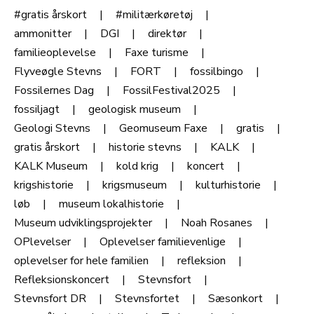
#gratis årskort
#militærkøretøj
ammonitter
DGI
direktør
familieoplevelse
Faxe turisme
Flyveøgle Stevns
FORT
fossilbingo
Fossilernes Dag
FossilFestival2025
fossiljagt
geologisk museum
Geologi Stevns
Geomuseum Faxe
gratis
gratis årskort
historie stevns
KALK
KALK Museum
kold krig
koncert
krigshistorie
krigsmuseum
kulturhistorie
løb
museum lokalhistorie
Museum udviklingsprojekter
Noah Rosanes
OPlevelser
Oplevelser familievenlige
oplevelser for hele familien
refleksion
Refleksionskoncert
Stevnsfort
Stevnsfort DR
Stevnsfortet
Sæsonkort