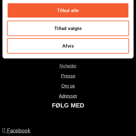
g
Undervisning
Tillad alle
Nyheder
Presse
Tillad valgte
Om os
Adresser
Afvis
Undervisning
Nyheder
Presse
Om os
Adresser
FØLG MED
Facebook