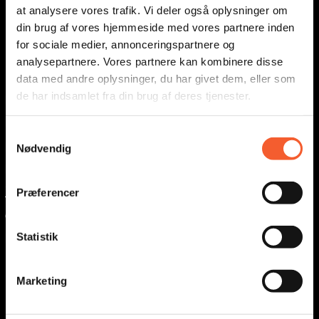
at analysere vores trafik. Vi deler også oplysninger om
din brug af vores hjemmeside med vores partnere inden
KONTAKT MUSEERNE
for sociale medier, annonceringspartnere og
analysepartnere. Vores partnere kan kombinere disse
data med andre oplysninger, du har givet dem, eller som
de har indsamlet fra din brug af deres tjenester.
fort@oesm.dk
kalk@oesm.dk
S
Fælles telefon:
Nødvendig
a
(+45) 56 50 28 06
m
t
Telefontid hverdage kl. 9-12
Præferencer
y
Østsjællands Museer:
k
museum@oesm.dk
k
Statistik
e
GENVEJE
v
Marketing
a
l