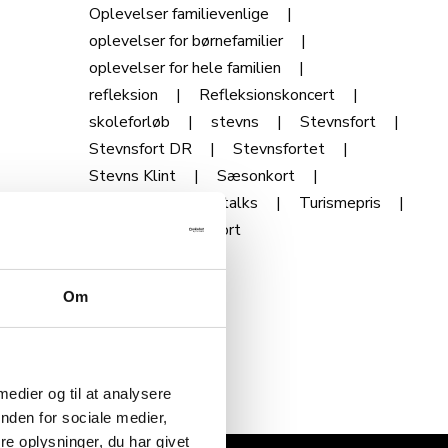
Oplevelser familievenlige
oplevelser for børnefamilier
oplevelser for hele familien
refleksion
Refleksionskoncert
skoleforløb
stevns
Stevnsfort
Stevnsfort DR
Stevnsfortet
Stevns Klint
Sæsonkort
sæsonåbning
talks
Turismepris
udvikling
årskort
Om
 medier og til at analysere
nden for sociale medier,
e oplysninger, du har givet