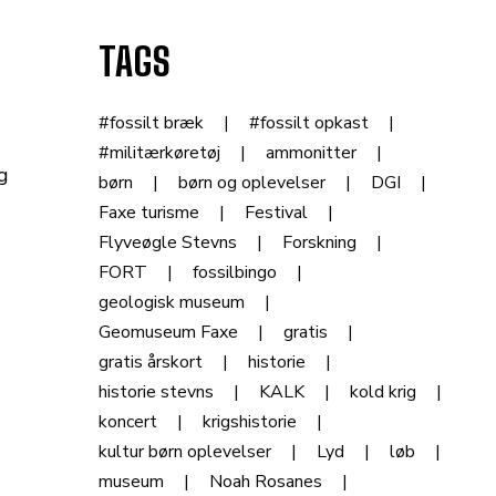
TAGS
#fossilt bræk
#fossilt opkast
#militærkøretøj
ammonitter
g
børn
børn og oplevelser
DGI
Faxe turisme
Festival
Flyveøgle Stevns
Forskning
FORT
fossilbingo
geologisk museum
Geomuseum Faxe
gratis
gratis årskort
historie
historie stevns
KALK
kold krig
koncert
krigshistorie
kultur børn oplevelser
Lyd
løb
museum
Noah Rosanes