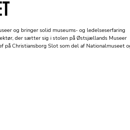
ET
useer og bringer solid museums- og ledelseserfaring
rektør, der sætter sig i stolen på Østsjællands Museer
hef på Christiansborg Slot som del af Nationalmuseet o