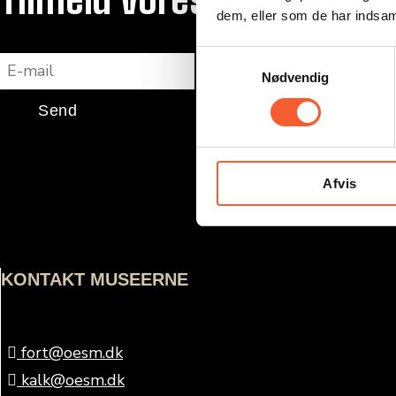
dem, eller som de har indsaml
E-mail
S
Nødvendig
a
m
Send
t
y
k
Afvis
k
e
v
a
l
KONTAKT MUSEERNE
g
fort@oesm.dk
kalk@oesm.dk