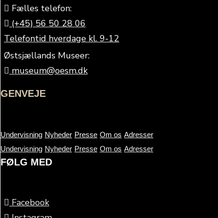
Fælles telefon:
(+45) 56 50 28 06
Telefontid hverdage kl. 9-12
Østsjællands Museer:
museum@oesm.dk
GENVEJE
Undervisning
Nyheder
Presse
Om os
Adresser
Undervisning
Nyheder
Presse
Om os
Adresser
FØLG MED
Facebook
Instagram