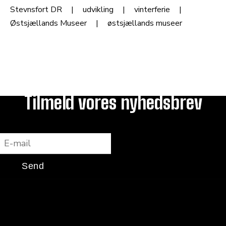
Stevnsfort DR
udvikling
vinterferie
Østsjællands Museer
østsjællands museer
Tilmeld vores nyhedsbrev
E-mail
Send