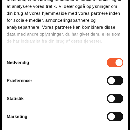
at analysere vores trafik. Vi deler også oplysninger om
Undervisning
din brug af vores hjemmeside med vores partnere inden
Nyheder
for sociale medier, annonceringspartnere og
analysepartnere. Vores partnere kan kombinere disse
Presse
data med andre oplysninger, du har givet dem, eller som
Om os
de har indsamlet fra din brug af deres tjenester.
Adresser
S
Undervisning
Nødvendig
a
Nyheder
m
Presse
t
Præferencer
y
Om os
k
Adresser
k
Statistik
FØLG MED
e
v
Marketing
a
l
Facebook