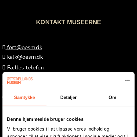
KONTAKT MUSEERNE
fort@oesm.dk
kalk@oesm.dk
Fælles telefon:
(+45) 56 50 28 06
Telefontid hverdage kl. 9-12
Østsjællands Museer:
Samtykke
Detaljer
Om
museum@oesm.dk
Denne hjemmeside bruger cookies
GENVEJE
Vi bruger cookies til at tilpasse vores indhold og
annoncer, til at vise dig funktioner til sociale medier og til