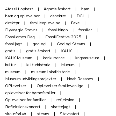
#fossilt opkast
#gratis årskort
børn
børn og oplevelser
danekræ
DGI
direktør
familieoplevelse
Faxe
Flyveøgle Stevns
fossilbingo
fossiler
Fossilernes Dag
FossilFestival2025
fossiljagt
geologi
Geologi Stevns
gratis
gratis årskort
KALK
KALK Museum
konkurrence
krigsmuseum
kultur
kulturhistorie
Mueum
museum
museum lokalhistorie
Museum udviklingsprojekter
Noah Rosanes
OPlevelser
Oplevelser familievenlige
oplevelser for børnefamilier
Oplevelser for familier
refleksion
Refleksionskoncert
skattejagt
skoleforløb
stevns
Stevnsfort