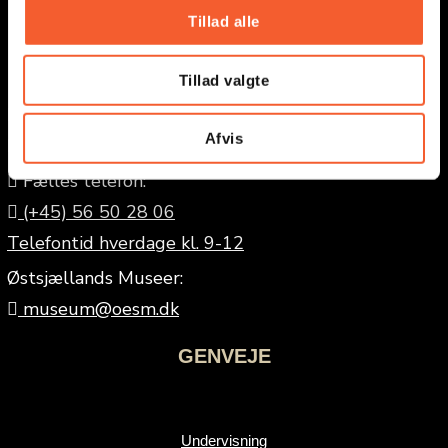
Tillad alle
KONTAKT MUSEERNE
Tillad valgte
fort@oesm.dk
Afvis
kalk@oesm.dk
Fælles telefon:
(+45) 56 50 28 06
Telefontid hverdage kl. 9-12
Østsjællands Museer:
museum@oesm.dk
GENVEJE
Undervisning