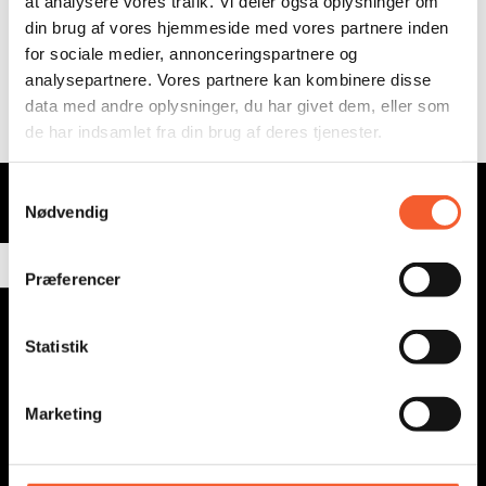
at analysere vores trafik. Vi deler også oplysninger om
østsjællands museer
din brug af vores hjemmeside med vores partnere inden
for sociale medier, annonceringspartnere og
analysepartnere. Vores partnere kan kombinere disse
data med andre oplysninger, du har givet dem, eller som
de har indsamlet fra din brug af deres tjenester.
Tilmeld vores nyhedsbrev
S
Nødvendig
a
E-mail
m
t
Præferencer
y
Send
k
k
Statistik
e
v
Marketing
a
l
g