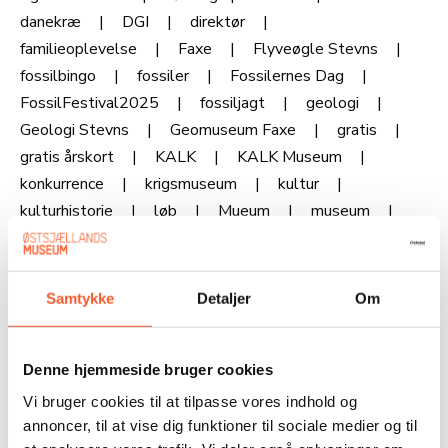
danekræ
DGI
direktør
familieoplevelse
Faxe
Flyveøgle Stevns
fossilbingo
fossiler
Fossilernes Dag
FossilFestival2025
fossiljagt
geologi
Geologi Stevns
Geomuseum Faxe
gratis
gratis årskort
KALK
KALK Museum
konkurrence
krigsmuseum
kultur
kulturhistorie
løb
Mueum
museum
museum lokalhistorie
Museum udviklingsprojekter
Noah Rosanes
OPlevelser
Oplevelser familievenlige
Samtykke
Detaljer
Om
Oplevelser for familier
refleksion
Refleksionskoncert
skattejagt
Denne hjemmeside bruger cookies
skoleforløb
Stevnsfort
Stevnsfort DR
Sæsonkort
udvikling
vinterferie
Vi bruger cookies til at tilpasse vores indhold og
Østsjællands Museer
årskort
annoncer, til at vise dig funktioner til sociale medier og til